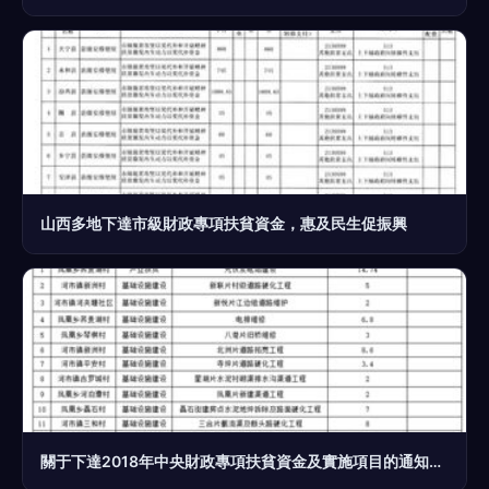
山西多地下達市級財政專項扶貧資金，惠及民生促振興
關于下達2018年中央財政專項扶貧資金及實施項目的通知與績效評價服務分析