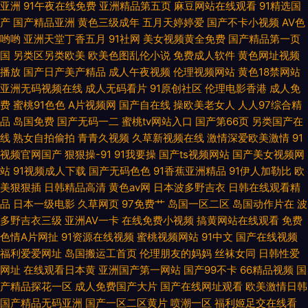
亚洲
91午夜在线免费
亚洲精品第五页
麻豆网站在线观看
91精选国
国产不卡视频 人人妻人人插 91超碰人人在线 传媒视频播放 久久自偷拍视频
产
国产精品亚洲
黄色三级成年
五月天婷婷爱
国产不卡小视频
AV色
哟哟
亚洲天堂丁香五月
91社网
美女视频黄全免费
国产精品第一页
婷婷综合五月天 97超碰女人 海角av影院 青青草青娱乐 91爱爱视频 东京热
国
另类区另类欧美
欧美色图乱伦小说
免费成人软件
黄色网址视频
播放
国产日产美产精品
成人午夜视频
伦理视频网站
黄色18禁网站
AV影院
亚洲无码视频在线
成人无码看片
91原创社区
伦理电影香港
成人免
费
蜜桃91色色
A片视频网
国产自在线
操欧美老女人
人人97综合精
品
岛国免费
国产无码一二
蜜桃tv网站入口
国产第66页
另类国产在
线
熟女自拍偷拍
青青久视频
久草新视频在线
激情深爱欧美激情
91
视频官网国产
狠狠操-91
91我要操
国产ts视频网站
国产美女视频网
站
91视频成人下载
国产无码色色
91香蕉亚洲精品
91伊人加勒比
欧
美狠狠插
日韩精品高清
黄色av网
日本波多野吉衣
日韩在线观看精
品
日本一级电影
久草网页
97免费艹
岛国一区二区
岛国动作片在
波
多野吉衣三级
亚洲AV一卡
在线免费小视频
搞黄网站在线观看
免费
色情A片网扯
91资源在线视频
蜜桃视频网站
91中文
国产在线视频
福利爱爱网址
岛国搬运工首页
伦理朋友的妈妈
丝袜女同
日韩性爱
网址
在线观看日本黄
亚洲国产第一网站
国产99不卡
66精品视频
国
产精品探花一区
成人免费国产大片
国产在线网址观看
欧美激情日韩
国产精品无码亚洲
国产一区二区黄片
喷潮一区
福利姬足交在线看