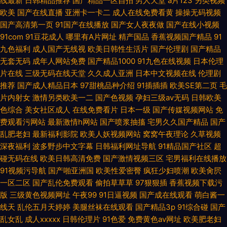
线最新
日韩精品推荐
国产精品一区自拍
男人天堂
a片123
另类视频
欧美
国产在线直播
亚洲卡一卡二
成人在线免费看黄
操操无码视频
国产高清第一页
91国产在线播放
国产女人夜夜做
国产在线小视频
91com
91豆花成人
哪里有A片网址
精产国品
香蕉视频国产精品
91
九色福利
成人国产无线视
欧美日韩性生活片
国产伦理剧
国产精品
无套无码
成年人网站免费
国产精品1000
91九色在线视频
日本伦理
片在线
三级无码在线天堂
久久成人亚洲
日本中文视频在线
伦理剧
推荐
国产成人精品日本
97甜桃品种介绍
91插插插
欧美SE第二页
毛
片内射女
激情另类欧美一二
国产色视频
孕妇三级av无码
日韩欧美
色综合
美女社区成人
在线免费看片
日本一级
国产传媒视频网站
免
费观看污网站
最新激情h网站
国产喷浆抽搐
宅男久久国产精品
国产
乱肥老妇
最新福利影院
欧美人妖视频网站
窝窝午夜理论
久草视频
深夜福利
波多野步中文字幕
日韩福利网址导航
91精品国产社区
超
碰无码在线
欧美日韩高清免费
国产激情视频三区
宅男福利在线播放
91视频污导航
国产啪亚洲国
欧美性爱密臀
疯狂少妇喷潮
欧美肏屄
一区二区
国产乱伦免费观看
偷拍草草草
97狠狠插
香蕉视频下载污
版
三级黄色视频网址
午夜99
91日逼视频
国产成在线观看
萌白酱一
线天
乱伦五月天婷婷
美腿丝袜在线观看
国产精品3p
91综合碰
国产
乱女乱
成人xxxxx
日韩伦理片
91色爱
免费黄色av网址
欧美肥老妇