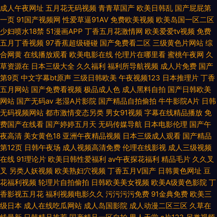
成人午夜网址
五月花无码视频
青青草国产
欧美日韩乱
国产屁屁第
一页
91国产视频网
性爱草逼91AV
免费欧美视频
欧美岛国一区二区
少妇喷水18禁
51漫画APP
丁香五月花激情网
欧美爱爱tv视频
免费
五月丁香视频
97香蕉超级碰碰
国产免费看二区
三级黄色片网站
综
合网黄
在线播放观看
欧美电影在线
伦理片在哪里看
蜜桃午夜网
久
草资源在
日本三级大全
久久福利
福利所导航视频
成人片免费
国产
第9页
中文字幕bt原声
三级日韩欧美
午夜视频123
日本推理片
丁香
五月网站
国产免费看视频
极品成人色
成人黑料自拍
国产日韩欧美
网站
国产无码av
老湿A片影院
国产精品自拍偷拍
牛牛影院A片
日韩
无码视频网站
都市激情变态另类
男女91视频
字幕在线精品播放
免
费国产在线看
国产婷婷五月天
无码传媒导航
日本电影伦理
国产午
夜高清
美女黄色18
亚洲午夜精品视频
日本三级成人观看
国产精品
第12页
日韩午夜场
成人视频高清免费
伦理在线影视
成人三级视频
在线
91理论片
欧美日韩性爱福利
av午夜探花福利
精品毛片
久久叉
叉
另类人妖视频
欧美熟妇穴视频
丁香五月V国产
日韩黄色网址
豆
花福利视频
轮理片自拍偷拍
日韩欧美美女视频
欧美A级黄色影院
丁
香影视五月花
福利视频电影久久
污污污污免费
91金典免费
欧美三
级日本
成人在线吃瓜网站
成人岛国影院
成人动漫二区三区
久草在