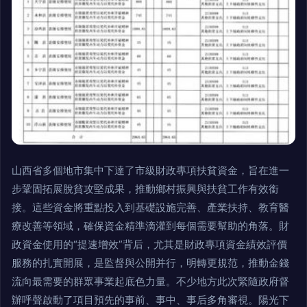
山西省多個地市集中下達了市級財政專項扶貧資金，旨在進一
步鞏固拓展脫貧攻堅成果，推動鄉村振興與扶貧工作有效銜
接。這些資金將重點投入到基礎設施完善、產業扶持、教育醫
療改善等領域，確保資金精準滴灌到每個需要幫助的角落。財
政資金使用的“提速增效”背后，尤其是財政專項資金績效評價
服務的扎實開展，是監督與公開并行，明轉更規范，推動金錢
流向最需要的群眾事業起底色力量。不少地方此次緊隨政府督
辦呼聲啟動了項目預先的事前、事中、事后多角審視。陽光下