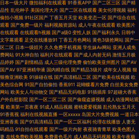
无码一二三四区 人妖资源 福利社毛片 九九热比精品 美女91小网站 欧美精品
日本一级大片
微拍福利在线观看
91香蕉APP
国产二区三区
国产精
品性
乱伦种子
美国伦理大片
国产二区在线观看
美女伦理视频
福利
浮力影院 日本阿v视频 熟女色福利导航 91豆花官网 91手机在线视频 白丝内
偷拍小视频
91社区国产
丁香五月天堂
欧美变态一区
国产综合在线
观看
国产免费一级片
福利视频资源站
成人午夜在线观看
欧美图片
在线观看
在线观看h视频
国产a级0
变性人妖
国产福利永久
日韩中
操 成人精品18 精品成人 另类性爱影院 日韩二级网站 影视先锋色AV 91群交
文字幕观看
足交在线播放91
丁香五月色网站
黄色3级抢网站
国产一
区二区
日本一级婬片
久久免费手机视频
学生妹Av网站
亚洲人成免
大香蕉大伊人 国产尤物在线三区 久热伊人88 欧美色网69 日韩97 日韩无码
费网站
91大神自拍
福利片在线观看
国产成人内射无码
激情五月极
品婷婷
国产剧情精品
成人三级伦理免费
偷怕欧美亚州图片
国产AV
三急片子 香蕉午夜视频 伊人久久免费 91无码无禁动漫 TS的性爱 日韩免费
国产AV
97亚洲精华液
国内精自线
国产精品3级片
成年女人视频
狠
狠撸亚洲欧美
91操碰在线
国产高清精品二区
国产欧美在线视频
欧
新片网 99福利 超碰碰碰性爱 国产午夜福利影院 免费黄色网址大全 久久先锋
美色综合网
91国产自拍偷拍
香蕉911
花蝴蝶看片免费
白丝美女免费
网站
欧美女人与动物交
国产精品无码电影
91插插库
97超碰大香蕉
视频 欧美日韩久久 亚洲日韩素人不卡 三极午夜影院 91撸社区 国产肏屄麻豆
户外自慰影院
国产一区二区二区
国产偷窥盗摄视频
成人动漫网站观
看
欧美第一页夜夜
91成人精品视频
蜜桃爱爱视频
乱伦熟女五月天
精品 黄色上床网站 男人天堂网在线 日韩内地国产人成 污香蕉视频 91大神网
91香蕉视
福利在线视频直播
一区xxxxx
岛国大片免费视频
一道日本
亚洲香蕉
国产91高清精品
国产一区二区福利
伦理在线播放
人妻无
址 97超碰在线网站 超碰97色 国产97在线视频 狠狠久久乐 蜜桃91网站 欧美
码精品
91自拍在线观看
国产一级片内射
夜夜骑青青草
欧美色图人
妻
在线免费欧美视频
免费黄色毛片
成人精品无码视频
欧美午夜极