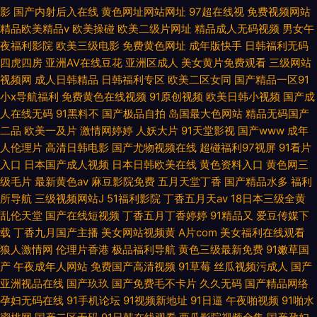
影
国产内射后入在线
黄色网址网站网址
97超在线视
免费视频网站
精品欧美精品v
欧美操碰
欧美二级片网址
精品成人无码视频
男女午
夜福利影院
欧美三级电影
免费黄色网址
成年版快手
日韩福利无码
四虎四房
亚洲AV在线豆花
亚洲区成人
美女黄片免费观看
三级网站
视频网
成人日韩精品
日韩福利专区
欧美二区女同
国产精品一区91
小x导航福利
免费黄色在线视频
91原创视频
欧美日韩小视频
国产成
人在线无码
91黑料不
国产极品自拍
岛国最大色网站
精品无码国产
二品
欧美一及片
激情网婷婷
人妖大片
91天堂影视
国产www
成年
人伦理片
高清日韩电影
国产尤物视频在线
超碰福利97视屏
91看片
入口
日本国产成人视频
日本日韩欧美在线
黄色资料入口
黄色网三
级毛片
最新黄色av
麻豆影院免费
五月天堂丁香
国产精品水多
福利
所导航
三级视频网站J
51福利影院
丁香五月天av
18日本三级全黄
乱伦天堂
国产在线短视频
丁香五月丁香婷婷
91精品又
爱豆传媒下
载
丁香九月国产主播
美女网站视频黄
A片com
美女福利在线观看
狼人激情网
伦理片香港
极品福利导航
黄色三级最新免费
91嫩草国
产
午夜成年人网站
免费国产高清视频
91草莓
丝瓜视频污成人
国产
亚洲视品在线
国产玖玖
国产免费毛不卡片
久久无码
国产精品网络
孕妇无码在线
91手机论坛
91视频新地址
91日逼
午夜啪视频
91啪水