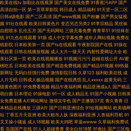
欧美在线tv
加勒比在线视屏
国产美女在线免费
91香蕉污APP
国产
高清自拍一区
第一页草草影院
韩日成人
精品福利
91天堂一区二区
日韩a级电影
国产二区高清
国产www视频
国产粉嫩
国产男女猛视
频
91社在线看
欧美日韩黄色片
变态另态另类2
91李宗精品
黑丝袜
自慰喷水
乱伦五月
国产无码网站
三级无毒免费
青青草51
91丝袜在
线
91九色在线观看
91插
成人中文字幕免费
成年人网站视频
免费在
线影院
日本欧美第一页
国产ts在线观看
午夜影院国产在线
91操在
线观看
日韩在线播放视频
成人大片一级天天
内射性爱网址大全
欧
美社区第一页
欧美在线视频播放
91视频污污污
超碰在线公开
AV蜜
桃吃瓜
日本欧美在线看
国产精选免费视频
国产精品91视频
69热最
新网址
无码白丝强行免费
激情影院日韩
久草123
福利欧美在线
成
人片无码
日韩成人极品视频
国产在线诱惑
乱人xxxxx
超黄无码
三
级黄色图片
91免费看视频
精品午夜福利网
精品亚洲成a人
国产精品
萌白酱
日本理论
91操电影
91一区
成人精品无
91国产小视频
日韩美
女免费直播
A片网站网址
激情文学色
国产主播第37页
青久青青
日
本精品在线播放
三级A片
国产日韩亚洲综合
91短视频网站
欧美骚网
站
丁香五月天亚洲
欧美大粗吊人妖
深夜福利亚洲
人兽福利导航
91
叉叉操小骚逼
成人18视频
欧美大鸡吧
草逼wwww
久草福利免费试
看
岛国国产在线
91人人超碰青青
美女白丝18禁
91肏比
国产三区电