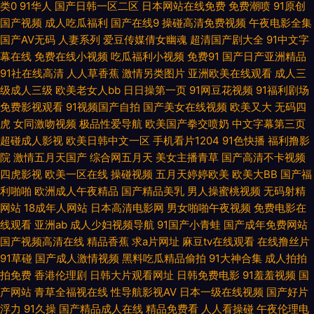
类0
91华人
国产日韩一区二区
日本网站在线免费
免费潮喷
91原创
国内精品338 久热网在线观看 欧美亚洲色的图 少妇丰满av 51人人超碰 av导
国产视频
成人吃瓜福利
国产在线9
操碰高清免费视频
午夜电影全集
国产AV无码
人妻系列
爱豆传媒倩女幽魂
超清国产剧大全
91中文字
航总站 国产成人黄色在线 玖玖资源热 日本韩国不卡 五月天社区在线 91豆花
幕在线
免费在线小视频
吃瓜福利小视频
免费91
国产日产亚洲精品
91社在线高清
人人草香蕉
激情另类图片
亚洲欧美在线观看
成人三
视频 www91小视频 国产精品sm 蜜桃久热久精品 性综合网 91探花黑丝在线
级成人三级
欧美老女人bb
日日操第一页
91网豆花视频
91福利剧场
免费影视观看
91视频国产自拍
国产美女在线视频
欧美又大
无码四
超碰夜夜肏 国产射精视频 玖玖热精品6 日本不卡视频 香焦网站 91沙发视频
虎
女同激吻视频
极品性爱导航
欧美国产拳交喷奶
中文字幕第三页
超碰成人影视
欧美日韩中文一区
手机看片1204
91色快播
福利撸影
超碰91豆花 韩国色色 男人和女人操国产 色欲一期二期 在线97视频 AV久久
院
激情五月天国产
综合网五月天
美女主播青草
国产高清不卡视频
四虎影视
欧美一区在线
操碰视频
五月天婷婷欧美
欧美大BB
国产福
人人操 伊思大香蕉9 韩国无码三级片a 欧洲色导航 午夜福利电影图片 97超碰
利啪啪
欧洲成人午夜精品
国产精品美乳
男人操蜜桃视频
无码射精
网站
18成年人网站
日本高清电影网
男女啪啪午夜视频
免费电影在
人人爱 国产精品sm 男人女人成人超碰 熟女福利视频导航 91次元视频 超碰
线观看
亚洲ab
成人少妇视频导航
91国产小青蛙
国产成年免费网站
国产视频高清在线
精品香蕉
求a片网址
麻豆tv在线观看
在线撸丝片
97人在线 狠狠干中文字幕 欧美性交另 无码视频韩 91竹菊国产 激情五月综合
91草碰
国产成人激情视频
黑料吃瓜精品偷拍
91大神合集
成人拍拍
拍免费
香港伦理剧
日韩大片观看网址
日韩免费电影
91羞羞视频
国
网 人人干人人爽 午夜理论 91人人爱 超碰自拍人妻 精品久热 欧美曰逼 伪娘
产网站
青草全福视在线
性导航影视AV
日本一级在线视频
国产好片
浮力
91久操
国产精品成人在线
精品免费看
人人看操碰
午夜伦理电