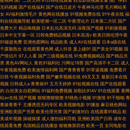
蜜桃网
国产二区无码
91日韩在线观看
西瓜影院视频全集
国产孕妇
无码视频
国产在线福利
国产在线日皮片
午夜神马伦理
毛片网站美
女
AV福利激情毛片
黄色网在线播放
91视频免费在线
91午夜在线
福
利在线视频导航
欧美喷潮一区二区
午夜理论片
日本第二片区
国产
免费大片
精品呦视频
日本乱伦高清无码
深夜国产视频
91刺激视频
日本中文字幕一区
日韩免费精品视频
日本高清v
欧美日韩伦理午夜
91碰超免费
亚洲色图网站
精品欧美
成人AV在线观看
日本a级在线
干露脸熟女
在线观看黄色网
成人抖音
爰上碰91
国产美女91视频
国
产情侣片
97人人看
国产三级视频在线
91免费视频精品
国产精品另
类
黄色AV网站人
黄色91福利社
污网址18禁
国产高清不卡二区
成人
午夜视频免费
欧美激情福利网
国产青青青草
91草逼视频
免费看片
日韩
午夜视频福利免费
国产嫩草视频在线
69叉叉叉
最新日本在线
视频
日韩成人a
青青操91
五月天婷婷
91短视频在线
国产在线观看
的
白丝美女自慰网站
91福利免费视频
加勒比91AV
91在线观看
黄网
站av在线
国产视频
狠狠擼狠狠擼
91桃色小视频
91激情
91干啪啪
青
青操青青干
主播诱惑无码专区
欧美视频电影
91播放
麻豆桃色网站
亚洲欧美国产另类
欧美伦理另类
国产刺激对白
在线观看91精品
欧
美成年视频
操碰操揉
成人微拍福利导航
亚洲欧美国产日韩
成年在
线观看免费
岛国精品在线播放
狠狠撸第四色
欧美一页
女同电影在