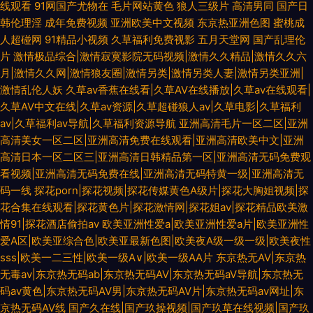
线观看
91网国产尤物在
毛片网站黄色
狼人三级片
高清男同
国产日
韩伦理淫
成年免费视频
亚洲欧美中文视频
东京热亚洲色图
蜜桃成
人超碰网
91精品小视频
久草福利免费视影
五月天堂网
国产乱理伦
片
激情极品综合|激情寂寞影院无码视频|激情久久精品|激情久久六
月|激情久久网|激情狼友圈|激情另类|激情另类人妻|激情另类亚洲|
激情乱伦人妖
久草av香蕉在线看|久草AV在线播放|久草av在线观看|
久草AV中文在线|久草av资源|久草超碰狼人av|久草电影|久草福利
av|久草福利av导航|久草福利资源导航
亚洲高清毛片一区二区|亚洲
高清美女一区二区|亚洲高清免费在线观看|亚洲高清欧美中文|亚洲
高清日本一区二区三|亚洲高清日韩精品第一区|亚洲高清无码免费观
看视频|亚洲高清无码免费在线|亚洲高清无码特黄一级|亚洲高清无
码一线
探花porn|探花视频|探花传媒黄色A级片|探花大胸姐视频|探
花合集在线观看|探花黄色片|探花激情网|探花姐av|探花精品欧美激
情91|探花酒店偷拍av
欧美亚洲性爱a|欧美亚洲性爱a片|欧美亚洲性
爱A区|欧美亚综合色|欧美亚最新色图|欧美夜A级一级一级|欧美夜性
sss|欧美一二三性|欧美一级A∨|欧美一级AA片
东京热无AV|东京热
无毒av|东京热无码ab|东京热无码AV|东京热无码aV导航|东京热无
码av黄色|东京热无码AV男|东京热无码AV片|东京热无码av网址|东
京热无码AV线
国产久在线|国产玖操视频|国产玖草在线视频|国产玖