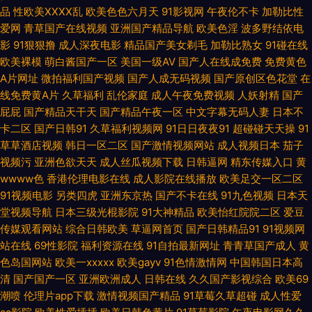
亚成人网 污视频下载网站 亚洲91视频蝌科 91爱网国产探花 91视频露脸 97
品
性欧美ⅩⅩⅩⅩ乱
欧美色色六月天
91影视网
午夜伦不卡
加勒比性
爱网
青草国产在线视频
亚洲国产精品导航
欧美色淫
波多野结依电
色色一区二区 超碰97自拍 东方av无码 激情四射影院 老湿影院福利 欧美亚色
影
91狠狠撸
成人深夜电影
精品国产美女剃毛
加勒比熟女
91碰在线
欧美裸模
萌白酱国产一区
美国一级AV
国产人在线成免费
免费黄色
色 日韩精品短片 婷婷五月天成人 伊人干网 91狼友在线观看 国产喷水福利 狼
A片网址
微拍福利国产视频
国产人成无码视频
国产原创区色花堂
在
线免费黄A片
久草福利
乱伦家庭
成人午夜免费视频
人妖射精
国产
友TV 欧美青青久久 香蕉伊人 2026成人网站 97亚洲资源总站 国产地址一 精
屁屁
国产精品天干天
国产精品午夜一区
中文字幕无码人妻
日本不
卡二区
国产日韩91
久草福利视频网
91日日夜夜91
超碰碰天天操
91
品久久入 人人超碰在线 伪娘自慰网站 91成人网站 99热这里是精品 豆花视频
草草酒店视频
韩日一区二区
国产激情视频网站
成人视频日本
茄子
视频污
亚洲色欲天天
成人丝瓜视频下载
日韩逼网
精东传媒入口
黄
wwww色
香港伦理电影在线
成人影院在线播放
欧美足交一区二区
无码福利 久草视频资源站 欧美国产日韩一二 日韩撸视频 亚洲欧美网址 97超
91视频电影
另类四虎
亚洲东京热
国产不卡在线
91九色视频
日本天
堂视频导航
日本三级光棍影院
91大神精品
欧美怡红院院二区
爱豆
碰总站 超碰豆花91 韩国av网址网站 久草作爱 欧美下一篇28P 日韩三级有码
传媒观看网站
综合日韩欧美
草逼网首页
国产日韩精品91
91视频网
站在线
69性影院
福利资源在线
91自拍最新网址
青青草国产成人
黄
午夜无码导航 51视频偷拍 91网红在线视频 超碰97资源共享 福利姬导航 黑丝
色岛国网站
欧美一xxxxx
欧美gayv
91色情激情网
中国韩国日本高
清
国产国产一区
亚洲欧洲成人
日韩在线
久久国产影视综合
欧美69
国产素人 久久伊人国产 青娱乐超清精品 熟女视频91 亚洲女人天堂在线 91大
潮喷
伦理片app下载
激情视频国产精品
91草莓久草超碰
成人性爱