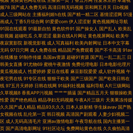
视频
免费黄色网址在线
主播第一页
丁香五月网
性爱东京热
草逼视
频 国产51视频 欧美色网 亚洲色aV韩国 AV在线不卡播放 韩国AV不卡 欧美性
频78
国产成人免费无码
高清日韩无码视频
宗和网五月天
日b视频
成人三级网站在
主播福利姬h在线
国产精一精二区
基情涩涩网
51漫
交a 亚州另类av 97干在线 国产盗摄5区 欧美色图最新网址 午夜日韩 成人午
画成人
丁香5月综合网
91爱爱com
伊人涩涩射
黄色视频网址导航
91国在线观看
91最新自拍
黄色软件91
国产操女人
国产乱人
欧美乱
夜伦理 老司机福院视频 天天鲁天天操 91女孩色女导航 岛国午夜视频 久久三
欲视频
超碰吃瓜
久草涩涩
最新在线A片网址
黄色视屏网站
欧美午
夜寂寞影院
新视觉影视
成人写真福利
欧美内射网址
日本中文字幕
级片AV 日韩妇女性影城 在线免费小视频 超碰ts国产精品 另类伊人vv 无码熟
无码
97日穴网
成人免费在线
精品国产免费观看
国产不卡高清
91av
在线播放
91制作传媒
岛国av资源
超碰91资源
国产乱一乱二乱三
日
妇人妻AV 99热天天草 黑丝国产素人 欧美曰逼 亚洲操逼视频网 97亚洲精品
韩美女直播
91尤物69
蜜桃午夜激情
免费伦理电影
日本电影伦理片
黄瓜视频成人
性爱婷婷
爱豆在线看
麻豆影院爱爱
成人软件视频
午
夜宅男在线
91专区在线
狠狠干欧美
国产三级国产
国产欧美日韩在
超碰 韩国青草福利视频 欧洲人妻色 91高清视频 国产精品香蕉国产 人人爱肏
线
97五月天婷婷
日韩在线网
91福利社视频
福利导航
A片三级网站
久草视频8
香蕉APP污视频
艹艹艹插逼
国产精品五月天
狠狠操欧美
屄 综合色色丁香五月 超碰大青青97 精品成人 日本老司机草 影音先锋97干
性爱
国产绝色精品
精品孕妇无码视频
午夜A片三级片
天美果冻传媒
久久国产成人精品
精品93久久久
日本人妖射精
学生妹avav
国产熟
白丝后入91国产 免费久久黄色 性爱三级视频 AV剧场 韩国av久久 青娱乐
女视频在线
乱伦第一页
韩日视频
高清国产剧观看
人妻少妇视频二
区
成人无码高清毛片
亚洲av激情电影
午夜导航在线
国内主播第一
91av 伊人综合久久网 波多野一本不卡 九九福利导航 日本涩视频 3级片视频
页
国产高清电影网址
91社区论坛
免费网站黄色在线
久久偷拍高清