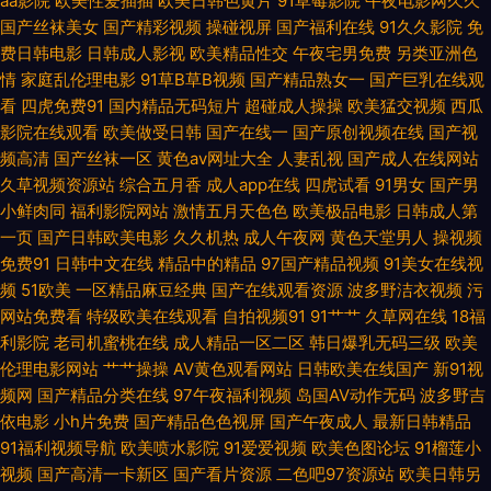
aa影院
欧美性爱插插
欧美日韩色黄片
91草莓影院
午夜电影网久久
神原创 97艹艹 岛国成人福利影院 韩国级AV免费看 狼友AV在线 欧美另内A∨
国产丝袜美女
国产精彩视频
操碰视屏
国产福利在线
91久久影院
免
费日韩电影
日韩成人影视
欧美精品性交
午夜宅男免费
另类亚洲色
日韩轮理 亚洲欧美天堂在线 91福利在线观看 97午夜影院 超碰综合在线 韩日
情
家庭乱伦理电影
91草B草B视频
国产精品熟女一
国产巨乳在线观
看
四虎免费91
国内精品无码短片
超碰成人操操
欧美猛交视频
西瓜
色色网 美女91乱搞网站 日本歐美電影 午夜男人精品福利 91爱爱 99精品国产
影院在线观看
欧美做受日韩
国产在线一
国产原创视频在线
国产视
频高清
国产丝袜一区
黄色av网址大全
人妻乱视
国产成人在线网站
视频 国产福利导航在线 久草影片 欧亚肏屄视频 天天干天操 影音先锋91伪娘
久草视频资源站
综合五月香
成人app在线
四虎试看
91男女
国产男
小鲜肉同
福利影院网站
激情五月天色色
欧美极品电影
日韩成人第
91视屏黄色 www99操 豆花在线观看AV 久久精品看国产 青青视频久久 伪娘
一页
国产日韩欧美电影
久久机热
成人午夜网
黄色天堂男人
操视频
免费91
日韩中文在线
精品中的精品
97国产精品视频
91美女在线视
白丝内射 在线搞鸡巴国产 91香蕉国产 成人骚网 韩国三级黄色片 美女变态网
频
51欧美
一区精品麻豆经典
国产在线观看资源
波多野洁衣视频
污
网站免费看
特级欧美在线观看
自拍视频91
91艹艹
久草网在线
18福
站 人人肏人人 丝袜脚网址 91清清视频 超碰91在线观看 国产酒店自拍 久久
利影院
老司机蜜桃在线
成人精品一区二区
韩日爆乳无码三级
欧美
伦理电影网站
艹艹操操
AV黄色观看网站
日韩欧美在线国产
新91视
草福利在线 人妻午夜激情 午夜福利据场 91免费看片神器 超碰97人人操 国产
频网
国产精品分类在线
97午夜福利视频
岛国AV动作无码
波多野吉
依电影
小h片免费
国产精品色色视屏
国产午夜成人
最新日韩精品
91福利视频导航
欧美喷水影院
91爱爱视频
欧美色图论坛
91榴莲小
看mv人人 六月天婷婷 日本美女色色 五月天干逼网站1 91久久久 成人av传媒
视频
国产高清一卡新区
国产看片资源
二色吧97资源站
欧美日韩另