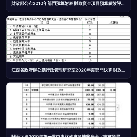
財政部公布2010年部門預算附表 財政資金項目預算績效評價服務的解析
江西省政府辦公廳行政管理研究室2020年度部門決算 財政資金項目預算績效評價分析
關于下達2019年第一批中央財政專項扶貧資金（扶貧發展資金）項目資金的通知及財政資金項目預算績效評價服務探討