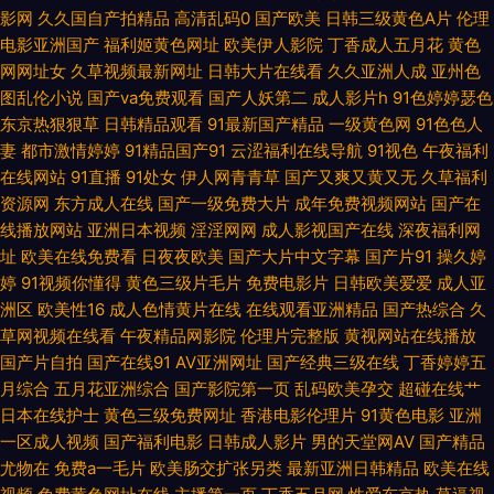
av 91日韩永久 超碰这里只有精品 五月天亚洲色图 91香蕉国产 大香蕉伊人天
影网
久久国自产拍精品
高清乱码0
国产欧美
日韩三级黄色A片
伦理
电影亚洲国产
福利姬黄色网址
欧美伊人影院
丁香成人五月花
黄色
堂 九九热超碰 欧洲精品久久 五月素人人妻 91视频免费网站 成人高清日色 麻
网网址女
久草视频最新网址
日韩大片在线看
久久亚洲人成
亚州色
图乱伦小说
国产va免费观看
国产人妖第二
成人影片h
91色婷婷瑟色
东京热狠狠草
日韩精品观看
91最新国产精品
一级黄色网
91色色人
豆传媒淫视频网 91香蕉草莓 国产97深夜福利 老司机福利影院 日韩免费乱轮
妻
都市激情婷婷
91精品国产91
云涩福利在线导航
91视色
午夜福利
在线网站
91直播
91处女
伊人网青青草
国产又爽又黄又无
久草福利
网站 尤物91 AV大逼网站 国产天堂网 免费成人 三级毛片在线 91在线老司机
资源网
东方成人在线
国产一级免费大片
成年免费视频网站
国产在
线播放网站
亚洲日本视频
淫淫网网
成人影视国产在线
深夜福利网
豆花成人在线 久草资源福利在线 日本A∨在线观看 亚洲76页 91在线资源视
址
欧美在线免费看
日夜夜欧美
国产大片中文字幕
国产片91
操久婷
婷
91视频你懂得
黄色三级片毛片
免费电影片
日韩欧美爱爱
成人亚
频 国产精品日韩久久 蜜桃视频免费看 三级网站国产 a片网站免费 后入黑丝
洲区
欧美性16
成人色情黄片在线
在线观看亚洲精品
国产热综合
久
草网视频在线看
午夜精品网影院
伦理片完整版
黄视网站在线播放
高跟美女 人妻诱惑导航 亚洲色香蕉 www婷婷com 狠狠鲁无码色导航 欧美
国产片自拍
国产在线91
AV亚洲网址
国产经典三级在线
丁香婷婷五
月综合
五月花亚洲综合
国产影院第一页
乱码欧美孕交
超碰在线艹
性爱2p 午夜AV电影福利 91桃色国产探花 国产五码 欧美色图综合 香蕉视频
日本在线护士
黄色三级免费网址
香港电影伦理片
91黄色电影
亚洲
一区成人视频
国产福利电影
日韩成人影片
男的天堂网AV
国产精品
下载 97超碰96超碰 国产女高中精品 男女91免费观看 深夜释放在线 91新视
尤物在
免费a一毛片
欧美肠交扩张另类
最新亚洲日韩精品
欧美在线