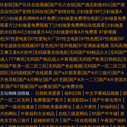
玖影院|国产玖玖在线视频|国产玖六在线|国产酒店刺激对白|国产酒
店自拍|国产剧情无码在线|国产剧情在线
少妇做爰18P|少妇做爰A
片|少妇做爰高潮呻吟A片免费|少妇做爰免费理伦电影|少妇做爰免费
视看片|少妇做爰免费视频了|少妇做爰免费网站在线观看|少妇做爰
奶水狂喷AV|少妇做爰片AA|少妇做爰特黄A片免费看
97新视频
色|97性爱电影|97性爱制片厂|97性交电影|97性色图|97性视频|97
学生超级在线视频|97亚色色|97亚州视频|97亚洲操逼视频
无码高潮
又爽又黄A片软件|无码观看在线电影|无码国产69精品久久|无码国产
成人777爽死|无码国产精品成人午夜视频|无码国产欧美日韩精品|无
码国产欧美一区二区三区|无码国产色欲视频|无码国产一区二区三区
四区|无码国模国产在线观看
国产a片那里看|国产A片三级片|国产A
片色导航|国产A片网址|国产a片无限|国产A片一二三|国产A片资源共
享|国产BT视频|国产qv播放|国产qv免费在线
主站蜘蛛池模板：
日韩欧美爱爱
|
福利日韩
|
中文字幕精品视频
|
国
产一区二区无码
|
免费看国产黄片
|
老湿影院av
|
国产午夜伦理片
|
国产一级在线播放
|
日韩欧美最新网址
|
成人午夜性
|
91福利社
|
毛
片的网站
|
午夜福利大全精品
|
在线三级是网站
|
91国产牛牛碰
|
黄
色东京热三级片
|
超碰婷婷五月
|
国产一区在线视频
|
午夜国产福利